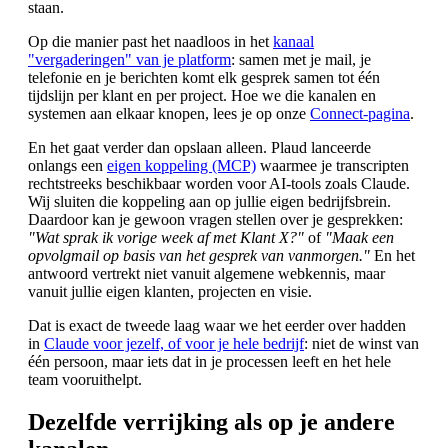
staan.
Op die manier past het naadloos in het
kanaal
"vergaderingen" van je platform
: samen met je mail, je
telefonie en je berichten komt elk gesprek samen tot één
tijdslijn per klant en per project. Hoe we die kanalen en
systemen aan elkaar knopen, lees je op onze
Connect-pagina
.
En het gaat verder dan opslaan alleen. Plaud lanceerde
onlangs een
eigen koppeling (MCP)
waarmee je transcripten
rechtstreeks beschikbaar worden voor AI-tools zoals Claude.
Wij sluiten die koppeling aan op jullie eigen bedrijfsbrein.
Daardoor kan je gewoon vragen stellen over je gesprekken:
"Wat sprak ik vorige week af met Klant X?"
of
"Maak een
opvolgmail op basis van het gesprek van vanmorgen."
En het
antwoord vertrekt niet vanuit algemene webkennis, maar
vanuit jullie eigen klanten, projecten en visie.
Dat is exact de tweede laag waar we het eerder over hadden
in
Claude voor jezelf, of voor je hele bedrijf
: niet de winst van
één persoon, maar iets dat in je processen leeft en het hele
team vooruithelpt.
Dezelfde verrijking als op je andere