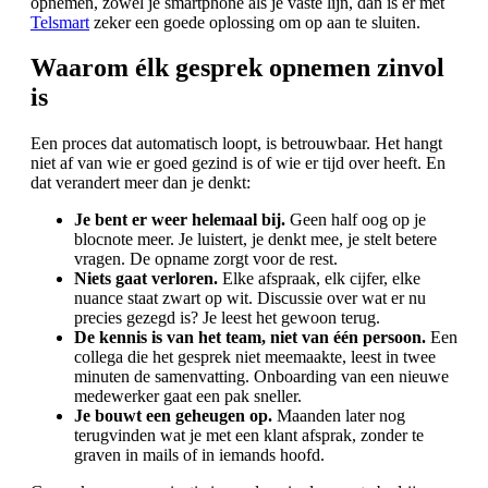
opnemen, zowel je smartphone als je vaste lijn, dan is er met
Telsmart
zeker een goede oplossing om op aan te sluiten.
Waarom élk gesprek opnemen zinvol
is
Een proces dat automatisch loopt, is betrouwbaar. Het hangt
niet af van wie er goed gezind is of wie er tijd over heeft. En
dat verandert meer dan je denkt:
Je bent er weer helemaal bij.
Geen half oog op je
blocnote meer. Je luistert, je denkt mee, je stelt betere
vragen. De opname zorgt voor de rest.
Niets gaat verloren.
Elke afspraak, elk cijfer, elke
nuance staat zwart op wit. Discussie over wat er nu
precies gezegd is? Je leest het gewoon terug.
De kennis is van het team, niet van één persoon.
Een
collega die het gesprek niet meemaakte, leest in twee
minuten de samenvatting. Onboarding van een nieuwe
medewerker gaat een pak sneller.
Je bouwt een geheugen op.
Maanden later nog
terugvinden wat je met een klant afsprak, zonder te
graven in mails of in iemands hoofd.