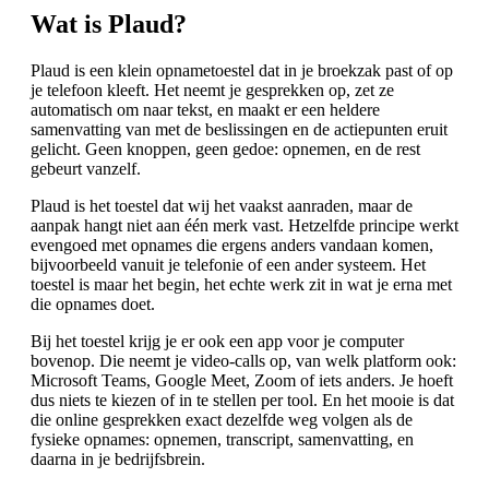
Wat is Plaud?
Plaud is een klein opnametoestel dat in je broekzak past of op
je telefoon kleeft. Het neemt je gesprekken op, zet ze
automatisch om naar tekst, en maakt er een heldere
samenvatting van met de beslissingen en de actiepunten eruit
gelicht. Geen knoppen, geen gedoe: opnemen, en de rest
gebeurt vanzelf.
Plaud is het toestel dat wij het vaakst aanraden, maar de
aanpak hangt niet aan één merk vast. Hetzelfde principe werkt
evengoed met opnames die ergens anders vandaan komen,
bijvoorbeeld vanuit je telefonie of een ander systeem. Het
toestel is maar het begin, het echte werk zit in wat je erna met
die opnames doet.
Bij het toestel krijg je er ook een app voor je computer
bovenop. Die neemt je video-calls op, van welk platform ook:
Microsoft Teams, Google Meet, Zoom of iets anders. Je hoeft
dus niets te kiezen of in te stellen per tool. En het mooie is dat
die online gesprekken exact dezelfde weg volgen als de
fysieke opnames: opnemen, transcript, samenvatting, en
daarna in je bedrijfsbrein.