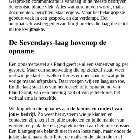
Gesproken communicatie is vandaag in de meeste bedrijven
de grootste blinde vlek. Alles wat geschreven wordt, mails,
documenten, berichten, staat ergens. Maar het belangrijkste
gebeurt vaak in een gesprek, en dat verdampt. Het
automatisch vastleggen ervan borgt precies die laag die je tot
nu toe kwijtraakte.
De Sevendays-laag bovenop de
opname
Een opnametoestel als Plaud geeft je al een samenvatting per
gesprek. Maar een samenvatting die op zichzelf staat, weet
niet wie je klant is, welke offertes er openstaan of wat jullie
vorige maand afspraken. Daar voegen wij een laag aan toe.
En die laag staat los van het toestel: of je opname nu van
Plaud komt, van een meeting-tool of van je telefonie, het
verhaal erna is hetzelfde.
Wij koppelen die opnames aan
de kennis en context van
jouw bedrijf
. Zo weet het systeem wie je klanten en
contacten zijn, kent het jullie projecten en jullie manier van
werken, en plakt het elk gesprek meteen aan het juiste dossier.
Een klantgesprek belandt niet in een losse map, maar onder de
juiste klant, naast de offerte, de mails en de taken die er al