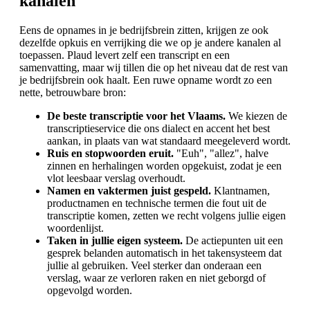
kanalen
Eens de opnames in je bedrijfsbrein zitten, krijgen ze ook
dezelfde opkuis en verrijking die we op je andere kanalen al
toepassen. Plaud levert zelf een transcript en een
samenvatting, maar wij tillen die op het niveau dat de rest van
je bedrijfsbrein ook haalt. Een ruwe opname wordt zo een
nette, betrouwbare bron:
De beste transcriptie voor het Vlaams.
We kiezen de
transcriptieservice die ons dialect en accent het best
aankan, in plaats van wat standaard meegeleverd wordt.
Ruis en stopwoorden eruit.
"Euh", "allez", halve
zinnen en herhalingen worden opgekuist, zodat je een
vlot leesbaar verslag overhoudt.
Namen en vaktermen juist gespeld.
Klantnamen,
productnamen en technische termen die fout uit de
transcriptie komen, zetten we recht volgens jullie eigen
woordenlijst.
Taken in jullie eigen systeem.
De actiepunten uit een
gesprek belanden automatisch in het takensysteem dat
jullie al gebruiken. Veel sterker dan onderaan een
verslag, waar ze verloren raken en niet geborgd of
opgevolgd worden.