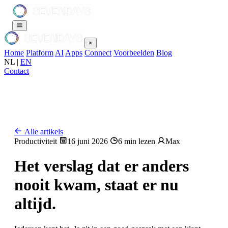
×
Home
Platform
AI
Apps
Connect
Voorbeelden
Blog
NL
|
EN
Contact
Alle artikels
Productiviteit
16 juni 2026
6 min lezen
Max
Het verslag dat er anders
nooit kwam, staat er nu
altijd.