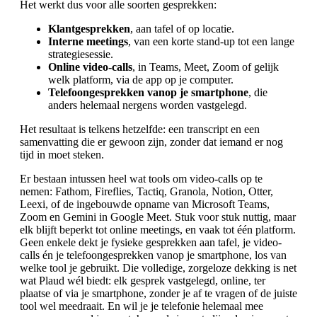
Het werkt dus voor alle soorten gesprekken:
Klantgesprekken
, aan tafel of op locatie.
Interne meetings
, van een korte stand-up tot een lange
strategiesessie.
Online video-calls
, in Teams, Meet, Zoom of gelijk
welk platform, via de app op je computer.
Telefoongesprekken vanop je smartphone
, die
anders helemaal nergens worden vastgelegd.
Het resultaat is telkens hetzelfde: een transcript en een
samenvatting die er gewoon zijn, zonder dat iemand er nog
tijd in moet steken.
Er bestaan intussen heel wat tools om video-calls op te
nemen: Fathom, Fireflies, Tactiq, Granola, Notion, Otter,
Leexi, of de ingebouwde opname van Microsoft Teams,
Zoom en Gemini in Google Meet. Stuk voor stuk nuttig, maar
elk blijft beperkt tot online meetings, en vaak tot één platform.
Geen enkele dekt je fysieke gesprekken aan tafel, je video-
calls én je telefoongesprekken vanop je smartphone, los van
welke tool je gebruikt. Die volledige, zorgeloze dekking is net
wat Plaud wél biedt: elk gesprek vastgelegd, online, ter
plaatse of via je smartphone, zonder je af te vragen of de juiste
tool wel meedraait. En wil je je telefonie helemaal mee