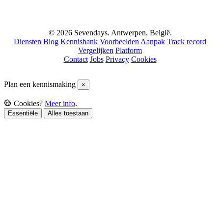
© 2026 Sevendays. Antwerpen, België.
Diensten
Blog
Kennisbank
Voorbeelden
Aanpak
Track record
Vergelijken
Platform
Contact
Jobs
Privacy
Cookies
Plan een kennismaking
×
Cookies?
Meer info
.
Essentiële
Alles toestaan