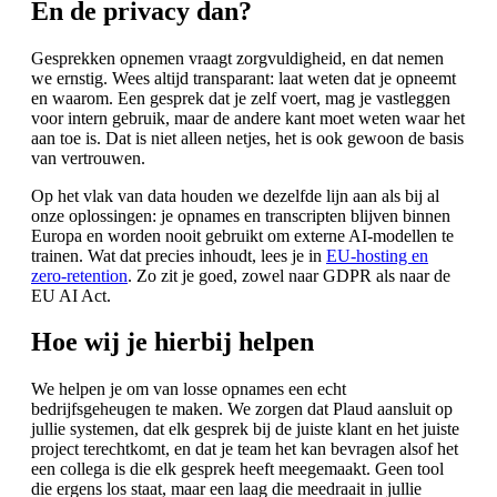
En de privacy dan?
Gesprekken opnemen vraagt zorgvuldigheid, en dat nemen
we ernstig. Wees altijd transparant: laat weten dat je opneemt
en waarom. Een gesprek dat je zelf voert, mag je vastleggen
voor intern gebruik, maar de andere kant moet weten waar het
aan toe is. Dat is niet alleen netjes, het is ook gewoon de basis
van vertrouwen.
Op het vlak van data houden we dezelfde lijn aan als bij al
onze oplossingen: je opnames en transcripten blijven binnen
Europa en worden nooit gebruikt om externe AI-modellen te
trainen. Wat dat precies inhoudt, lees je in
EU-hosting en
zero-retention
. Zo zit je goed, zowel naar GDPR als naar de
EU AI Act.
Hoe wij je hierbij helpen
We helpen je om van losse opnames een echt
bedrijfsgeheugen te maken. We zorgen dat Plaud aansluit op
jullie systemen, dat elk gesprek bij de juiste klant en het juiste
project terechtkomt, en dat je team het kan bevragen alsof het
een collega is die elk gesprek heeft meegemaakt. Geen tool
die ergens los staat, maar een laag die meedraait in jullie