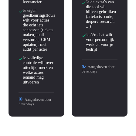
leverancier
Je de extra's van
die tool wil
Je eigen
blijven gebruiken
goedkeuringsflows
(artefacts, code,
wilt voor acties
diepere research,
die echt iets
...)
aanpassen (tickets
maken, mail
Je één chat wilt
versturen, CRM
voor persoonlijk
updaten), met
werk én voor je
audit per actie
bedrijf
Je volledige
controle wilt over
Aangedreven door
uiterlijk, merk en
Sevendays
welke acties
iemand mag
uitvoeren
Aangedreven door
Sevendays
De meeste klanten kiezen op den duur voor beide. Onze chat voor