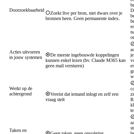
b
Doorzoekbaarheid
D
Zoekt live per bron, niet dwars over je
b
(mail, vergaderingen,
bronnen heen. Geen permanente index.
b
tickets, documenten)
en
n
or
ac
Acties uitvoeren
De meeste ingebouwde koppelingen
j
in jouw systemen
kunnen enkel lezen (bv. Claude M365 kan
v
(tickets maken, CRM
geen mail versturen)
e
updaten, mail versturen)
g
w
Werkt op de
c
achtergrond
Vereist dat iemand inlogt en zelf een
zi
vraag stelt
R
(zonder dat iemand iets
k
vraagt)
t
aa
st
Taken en
Geen taken, geen opvolging
h