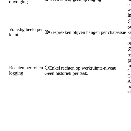
opvolging
es
w
I
ov
Volledig beeld per
Gesprekken blijven hangen per chatsessie
k
klant
t
o
ro
g
in
Rechten per rol en
Enkel rechten op werkruimte-niveau.
C
logging
Geen historiek per taak.
G
A
p
zi