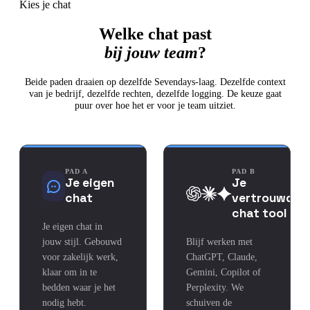
Kies je chat
Welke chat past
bij jouw team
?
Beide paden draaien op dezelfde Sevendays-laag. Dezelfde context
van je bedrijf, dezelfde rechten, dezelfde logging. De keuze gaat
puur over hoe het er voor je team uitziet.
PAD A
PAD B
Je eigen
Je
chat
vertrouwde
chat tool
Je eigen chat in
jouw stijl. Gebouwd
Blijf werken met
voor zakelijk werk,
ChatGPT, Claude,
klaar om in te
Gemini, Copilot of
bedden waar je het
Perplexity. We
nodig hebt.
schuiven de