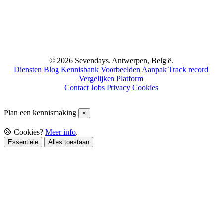
© 2026 Sevendays. Antwerpen, België.
Diensten
Blog
Kennisbank
Voorbeelden
Aanpak
Track record
Vergelijken
Platform
Contact
Jobs
Privacy
Cookies
Plan een kennismaking
×
Cookies?
Meer info
.
Essentiële
Alles toestaan