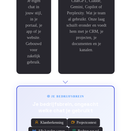
Je eigen
ChatGPT, Claude,
chat in
Gemini, Copilot of
jouw stijl,
Perplexity. Wat je team
in je
al gebruikt. Onze laag
portaal, je
schuift eronder en voedt
app of je
hem met je CRM, je
website.
projecten, je
Gebouwd
documenten en je
voor
kanalen.
zakelijk
gebruik.
JE BEDRIJFSBREIN
Je bedrijfsbrein, ongeacht
welke chat je gebruikt
Klantherkenning
Projectcontext
Alle kanalen samen
Rechten per rol