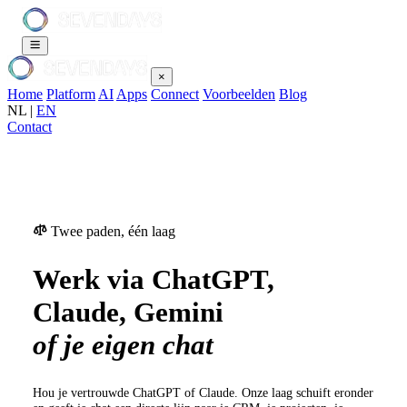
×
Home
Platform
AI
Apps
Connect
Voorbeelden
Blog
NL
|
EN
Contact
Twee paden, één laag
Werk via ChatGPT,
Claude, Gemini
of je eigen chat
Hou je vertrouwde ChatGPT of Claude. Onze laag schuift eronder