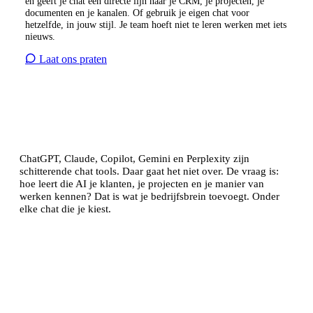
en geeft je chat een directe lijn naar je CRM, je projecten, je
documenten en je kanalen. Of gebruik je eigen chat voor
hetzelfde, in jouw stijl. Je team hoeft niet te leren werken met iets
nieuws.
Laat ons praten
ChatGPT, Claude, Copilot, Gemini en Perplexity zijn
schitterende chat tools. Daar gaat het niet over. De vraag is:
hoe leert die AI je klanten, je projecten en je manier van
werken kennen? Dat is wat je bedrijfsbrein toevoegt. Onder
elke chat die je kiest.