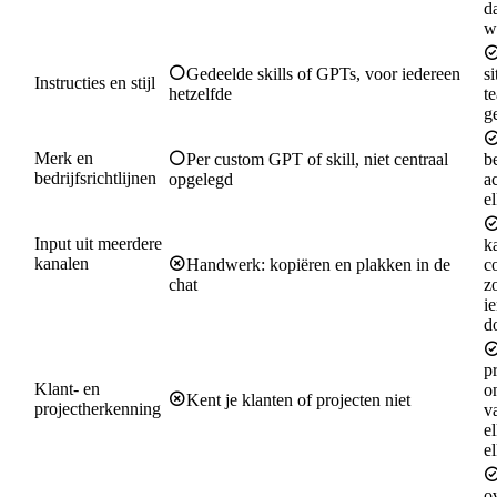
da
wi
Gedeelde skills of GPTs, voor iedereen
si
Instructies en stijl
hetzelfde
te
g
Merk en
Per custom GPT of skill, niet centraal
be
bedrijfsrichtlijnen
opgelegd
ac
e
Input uit meerdere
k
kanalen
Handwerk: kopiëren en plakken in de
c
chat
z
(e-mail, WhatsApp,
i
telefoon, vergaderingen)
d
p
Klant- en
o
Kent je klanten of projecten niet
projectherkenning
v
e
e
ov