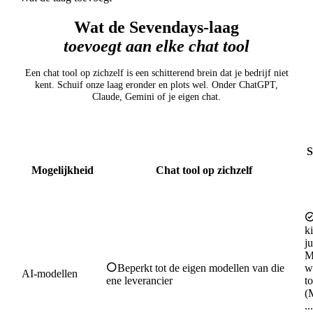
Wat de Sevendays-laag
toevoegt aan elke chat tool
Een chat tool op zichzelf is een schitterend brein dat je bedrijf niet
kent. Schuif onze laag eronder en plots wel. Onder ChatGPT,
Claude, Gemini of je eigen chat.
S
(e
Mogelijkheid
Chat tool op zichzelf
k
j
M
Beperkt tot de eigen modellen van die
w
AI-modellen
ene leverancier
t
(
.