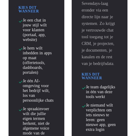
Sevendays-laag
KIES DIT
eronder via een
WANNEER
directe lijn naar je
Je een chat in
systemen. Zo krijgt
jouw stijl wilt
voor klanten
je vertrouwde chat
(portaal, app,
tool toegang tot je
website)
CRM, je projecten,
Je hem wilt
je documenten, je
inbedden in apps
kanalen en de rest
op maat
(offertetools,
van je bedrijfsdata.
dashboards,
portalen)
KIES DIT
WANNEER
Je één AI-
omgeving voor
Je team dagelijks
het bedrijf wilt,
in één van deze
los van
tools werkt
persoonlijke chats
Je niemand wilt
Je spraakinvoer
verplichten om
wilt die jullie
iets nieuws te
eigen termen
leren: geen
herkent, niet de
nieuwe app, geen
algemene voice
extra login
mode van de