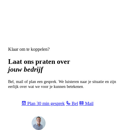
klantgerichte apps en portalen, de grote chat tools voor intern werk.
De laag eronder blijft dezelfde.
Klaar om te koppelen?
Laat ons praten over
jouw bedrijf
Bel, mail of plan een gesprek. We luisteren naar je situatie en zijn
eerlijk over wat we voor je kunnen betekenen.
Plan 30 min gesprek
Bel
Mail
Max
info@sevendays.be
·
+32 3 369 94 22