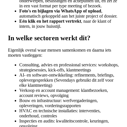
onderwerpen, beslissingen en actiepunten uit, en zet ze
in een vast format per type meeting of bezoek.
Foto's en bijlagen via WhatsApp of upload
,
automatisch gekoppeld aan het juiste project of dossier.
Eén klik en het rapport vertrekt
, naar de klant of
intern, in jouw huisstijl.
In welke sectoren werkt dit?
Eigenlijk overal waar mensen samenkomen en daarna iets
moeten vastleggen:
Consulting, advies en professional services: workshops,
strategiesessies, kick-offs, klantmeetings
AI- en software-ontwikkeling: refinements, briefings,
oplevergesprekken (Sevendays gebruikt dit zelf voor
elke klantmeeting)
Verkoop en account management: klantbezoeken,
account reviews, opvolging
Bouw en infrastructuur: werfvergaderingen,
opleveringen, vorderingsrapporten
HVAC en technische installaties: interventies,
onderhoud, controles
Inspecties en audits: kwaliteitscontrole, keuringen,
opvolging