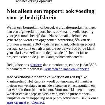
wie het verslag opmaakt
Niet alleen een rapport: ook voeding
voor je bedrijfsbrein
Wat in een bespreking of bezoek wordt afgesproken, is meer
dan een afgewerkt rapport: het is ook waardevolle voeding
voor je centrale bedrijfsdata. Naast e-mail, telefonie en
WhatsApp wordt een opgenomen bespreking één van de
bronnen waaruit je 360°-tijdslijn per klant, offerte en project
bestaat. Zo komt een afspraak die op de werf of bij de klant
gemaakt is, vanzelf ook in de juiste dealfiche, het juiste
projectdossier en de juiste klantgeschiedenis terecht.
Bekijk hoe ons
platform
dat samenbrengt, en hoe je dat 360°-
fundament zelf bouwt in
Systemen en kanalen koppelen
.
Hoe Sevendays dit aanpakt
: we doen dit zelf bij elke
klantmeeting. Het gesprek wordt opgenomen, AI maakt er
meteen een verslag van met de afspraken en actiepunten, en
dat vertrekt door binnen het uur. Voor onze klanten bouwen
we daar een aangepaste versie van, met de juiste rapport-
templates en de koppeling naar je projectsysteem. Bekijk onze
apps op maat
en
Connect
.