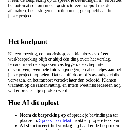
Neem de bespreking op of spreek je bevindingen in, en AI zet
het automatisch om in een gestructureerd rapport met de
afspraken, beslissingen en actiepunten, gekoppeld aan het
juiste project.
Het knelpunt
Na een meeting, een workshop, een klantbezoek of een
werkbespreking blijft er altijd één ding over: het verslag.
Iemand moet de afspraken vastleggen, de actiepunten
uitschrijven, eventuele foto's bijvoegen, en alles netjes aan het
juiste project koppelen. Dat schuift door tot 's avonds, details
vervagen, en het rapport vertrekt later dan beloofd. Klanten
wachten op de samenvatting, en intern weet niet iedereen nog
wat er precies afgesproken werd.
Hoe AI dit oplost
Neem de bespreking op
of spreek je bevindingen ter
plaatse in.
Spraak-naar-tekst
maakt er propere tekst van.
AI structureert het verslag
: hij haalt er de besproken