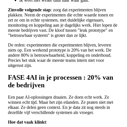
Ik weet niet welke data naar waar gaat.
Zinvolle volgende stap
: zorg dat experimenten blijven
plakken. Neem de experimenten die echte waarde tonen en
zet ze om in echte systemen, met duidelijke eigenaars,
monitoring en koppeling aan je dagelijks werk. Hier lopen de
meeste bedrijven vast. De kloof tussen "leuk prototype" en
"betrouwbaar systeem" is groter dan ze lijkt.
De reden: experimenten die experimenten blijven, leveren
niets op. Een werkend prototype is 20% van het werk. De
andere 80% is betrouwbaarheid, koppeling en onderhoud.
Precies het stuk waar de meeste teams intern niet voor
uitgerust zijn.
FASE 4
AI in je processen
: 20% van
de bedrijven
Een paar AI-oplossingen draaien. Ze doen echt werk. Ze
winnen echt tijd. Maar het zijn eilanden. Ze praten niet met
elkaar. Ze delen geen context. En je data zit nog steeds in
dezelfde vijf verschillende systemen als vroeger.
Hoe dat vaak klinkt
: