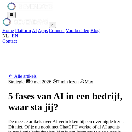
×
Home
Platform
AI
Apps
Connect
Voorbeelden
Blog
NL
|
EN
Contact
Alle artikels
Strategie
9 mei 2026
7 min lezen
Max
5 fases van AI in een bedrijf,
waar sta jij?
De meeste artikels over AI vertrekken bij een overtuigde lezer.
Dit niet. Of je nu nooit met ChatGPT werkte of al AI agents