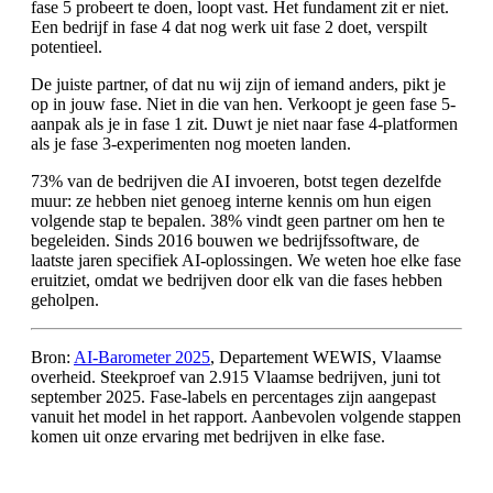
fase 5 probeert te doen, loopt vast. Het fundament zit er niet.
Een bedrijf in fase 4 dat nog werk uit fase 2 doet, verspilt
potentieel.
De juiste partner, of dat nu wij zijn of iemand anders, pikt je
op in jouw fase. Niet in die van hen. Verkoopt je geen fase 5-
aanpak als je in fase 1 zit. Duwt je niet naar fase 4-platformen
als je fase 3-experimenten nog moeten landen.
73% van de bedrijven die AI invoeren, botst tegen dezelfde
muur: ze hebben niet genoeg interne kennis om hun eigen
volgende stap te bepalen. 38% vindt geen partner om hen te
begeleiden. Sinds 2016 bouwen we bedrijfssoftware, de
laatste jaren specifiek AI-oplossingen. We weten hoe elke fase
eruitziet, omdat we bedrijven door elk van die fases hebben
geholpen.
Bron:
AI-Barometer 2025
, Departement WEWIS, Vlaamse
overheid. Steekproef van 2.915 Vlaamse bedrijven, juni tot
september 2025. Fase-labels en percentages zijn aangepast
vanuit het model in het rapport. Aanbevolen volgende stappen
komen uit onze ervaring met bedrijven in elke fase.