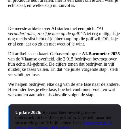
in productie hebt draaien: hier is een kaart om te zien waar je
echt staat, en welke stap nu zinvol is.
De meeste artikels over AI starten met een pitch:
"AI
verandert alles, zo rij je mee op de golf."
Niet erg nuttig als je
nog niet beslist hebt of je überhaupt op die golf wil. Of als je
er al een jaar op zit en niet weet of je wint.
Dit artikel is een kaart. Gebaseerd op de
AI-Barometer 2025
van de Vlaamse overheid, die 2.915 bedrijven bevroeg over
hun echte AI-gebruik. De cijfers tonen dat bedrijven in vijf
duidelijke fases vallen. En dat "de juiste volgende stap" sterk
verschilt per fase.
We helpen bedrijven elke dag van de ene fase naar de andere.
Hieronder lees je elke fase, hoe het vanbinnen voelt en wat
we zouden aanraden als zinvolle volgende stap.
Update 2026:
Een jaar later bevestigt nieuw
onderzoek dit beeld: het geloof in AI groeit, maar het
structurele gebruik blijft achter. Lees
Het geloof in AI
groeit, het gebruik blijft achter
.