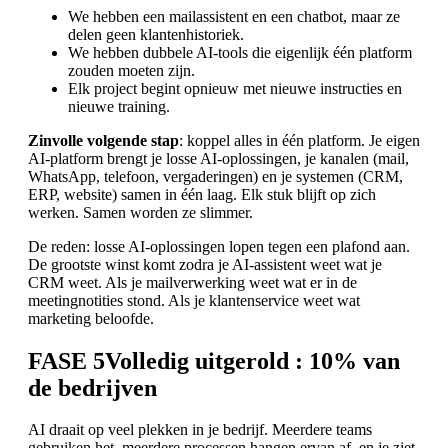
We hebben een mailassistent en een chatbot, maar ze
delen geen klantenhistoriek.
We hebben dubbele AI-tools die eigenlijk één platform
zouden moeten zijn.
Elk project begint opnieuw met nieuwe instructies en
nieuwe training.
Zinvolle volgende stap
: koppel alles in één platform. Je eigen
AI-platform brengt je losse AI-oplossingen, je kanalen (mail,
WhatsApp, telefoon, vergaderingen) en je systemen (CRM,
ERP, website) samen in één laag. Elk stuk blijft op zich
werken. Samen worden ze slimmer.
De reden: losse AI-oplossingen lopen tegen een plafond aan.
De grootste winst komt zodra je AI-assistent weet wat je
CRM weet. Als je mailverwerking weet wat er in de
meetingnotities stond. Als je klantenservice weet wat
marketing beloofde.
FASE 5
Volledig uitgerold
: 10% van
de bedrijven
AI draait op veel plekken in je bedrijf. Meerdere teams
gebruiken het, meerdere processen hangen ervan af, en je ziet