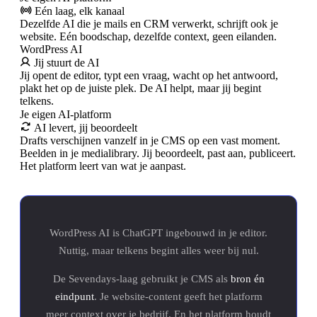
Eén laag, elk kanaal
Dezelfde AI die je mails en CRM verwerkt, schrijft ook je
website. Eén boodschap, dezelfde context, geen eilanden.
WordPress AI
Jij stuurt de AI
Jij opent de editor, typt een vraag, wacht op het antwoord,
plakt het op de juiste plek. De AI helpt, maar jij begint
telkens.
Je eigen AI-platform
AI levert, jij beoordeelt
Drafts verschijnen vanzelf in je CMS op een vast moment.
Beelden in je medialibrary. Jij beoordeelt, past aan, publiceert.
Het platform leert van wat je aanpast.
WordPress AI is ChatGPT ingebouwd in je editor.
Nuttig, maar telkens begint alles weer bij nul.
De Sevendays-laag gebruikt je CMS als
bron én
eindpunt
. Je website-content geeft het platform
meer context over je bedrijf. En het platform houdt