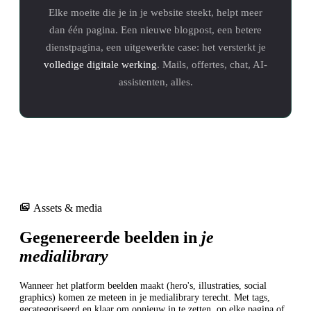
Elke moeite die je in je website steekt, helpt meer
dan één pagina. Een nieuwe blogpost, een betere
dienstpagina, een uitgewerkte case: het versterkt je
volledige digitale werking
. Mails, offertes, chat, AI-
assistenten, alles.
Assets & media
Gegenereerde beelden in
je
medialibrary
Wanneer het platform beelden maakt (hero's, illustraties, social
graphics) komen ze meteen in je medialibrary terecht. Met tags,
gecategoriseerd en klaar om opnieuw in te zetten, op elke pagina of