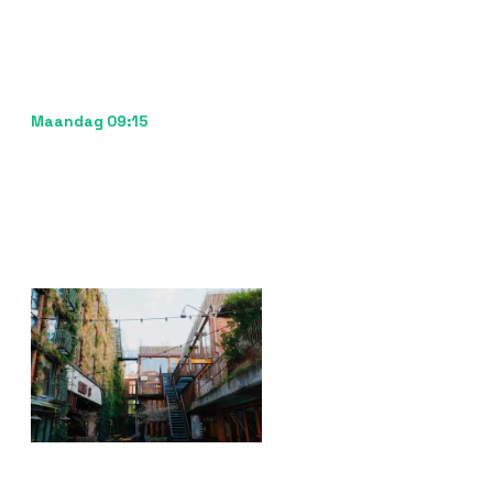
De marketeer krijgt een taak: "Nieuwe blog
klaar voor review." Hij opent het CMS, past de
intro aan, wisselt één beeld en drukt op
publiceren.
Gepubliceerd
Maandag 09:15
Van idee tot live in vijftien minuten
mensenwerk. Het platform leert van je
aanpassingen en doet de volgende draft
scherper.