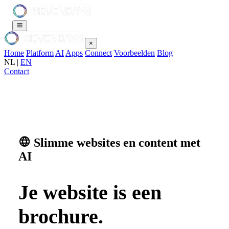
×
Home
Platform
AI
Apps
Connect
Voorbeelden
Blog
NL
|
EN
Contact
Slimme websites en content met
AI
Je website is een
brochure.