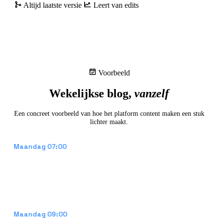
Altijd laatste versie
Leert van edits
Voorbeeld
Wekelijkse blog,
vanzelf
Een concreet voorbeeld van hoe het platform content maken een stuk
lichter maakt.
Draft verschijnt in het CMS
Maandag 07:00
Het platform schrijft een blogpost op basis van
je contentkalender, recente projecten en
onderwerpen die nu spelen. Tekst, meta-
beschrijving en een gegenereerd hero-beeld
komen als draft in je CMS.
Bericht aan de reviewer
Maandag 09:00