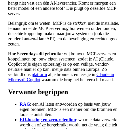
hangt niet vast aan één AI-leverancier. Komt er morgen een
beter model of een andere tool? Die plugt op dezelfde MCP-
server.
Belangrijk om te weten: MCP is de
stekker
, niet de installatie.
Iemand moet de MCP-server nog bouwen en onderhouden,
de echte koppeling maken naar jouw systemen (ook die
zonder kant-en-klare API), en de beveiliging en rechten goed
zetten.
Hoe Sevendays dit gebruikt
: wij bouwen MCP-servers en
koppelingen op jouw eigen systemen, zodat je AI (Claude,
Copilot of je eigen oplossing) er op een veilige, vendor-
neutrale manier op kan, met je data binnen Europa. Zo
verbindt ons
platform
al je bronnen, en lees je in
Claude in
Microsoft Copilot
waarom die brug net het verschil maakt.
Verwante begrippen
RAG
: een AI laten antwoorden op basis van jouw
eigen bronnen; MCP is een manier om die bronnen en
tools te ontsluiten.
EU-hosting en zero-retention
: waar je data verwerkt
wordt en of ze hergebruikt wordt, net de vraag die telt