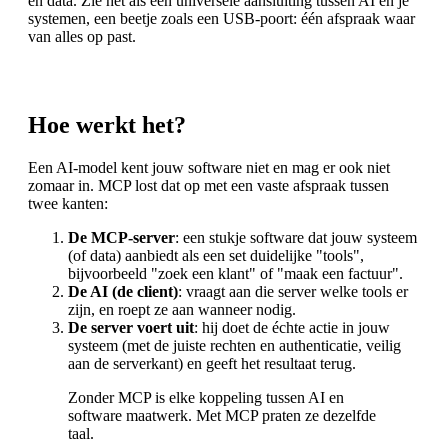
en data. Zie het als een universele aansluiting tussen AI en je
systemen, een beetje zoals een USB-poort: één afspraak waar
van alles op past.
Hoe werkt het?
Een AI-model kent jouw software niet en mag er ook niet
zomaar in. MCP lost dat op met een vaste afspraak tussen
twee kanten:
De MCP-server
: een stukje software dat jouw systeem
(of data) aanbiedt als een set duidelijke "tools",
bijvoorbeeld "zoek een klant" of "maak een factuur".
De AI (de client)
: vraagt aan die server welke tools er
zijn, en roept ze aan wanneer nodig.
De server voert uit
: hij doet de échte actie in jouw
systeem (met de juiste rechten en authenticatie, veilig
aan de serverkant) en geeft het resultaat terug.
Zonder MCP is elke koppeling tussen AI en
software maatwerk. Met MCP praten ze dezelfde
taal.