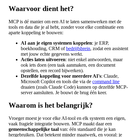
Waarvoor dient het?
MCP is dé manier om een AI te laten samenwerken met de
tools en data die je al hebt, zonder voor elke combinatie een
aparte koppeling te bouwen:
AI aan je eigen systemen koppelen
: je ERP,
boekhouding, CRM of
bedrijfsbrein
, zodat een assistent
met jouw echte gegevens werkt.
Acties laten uitvoeren
: niet enkel antwoorden, maar
ook iets doen (een taak aanmaken, een document
opstellen, een record bijwerken).
Dezelfde koppeling voor meerdere AI's
: Claude,
Microsoft Copilot en tools die via de
command line
draaien (zoals Claude Code) kunnen op dezelfde MCP-
server aansluiten. Je bouwt de brug één keer.
Waarom is het belangrijk?
Vroeger moest je voor elke AI-tool en elk systeem een eigen,
vaak fragiele integratie bouwen. MCP maakt daar een
gemeenschappelijke taal
van: één standaard die je kan
hergebruiken. Dat betekent minder maatwerk, en vooral: je