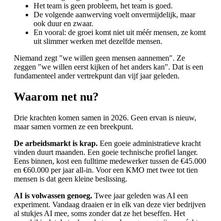
Het team is geen probleem, het team is goed.
De volgende aanwerving voelt onvermijdelijk, maar
ook duur en zwaar.
En vooral: de groei komt niet uit méér mensen, ze komt
uit slimmer werken met dezelfde mensen.
Niemand zegt "we willen geen mensen aannemen". Ze
zeggen "we willen eerst kijken of het anders kan". Dat is een
fundamenteel ander vertrekpunt dan vijf jaar geleden.
Waarom net nu?
Drie krachten komen samen in 2026. Geen ervan is nieuw,
maar samen vormen ze een breekpunt.
De arbeidsmarkt is krap.
Een goeie administratieve kracht
vinden duurt maanden. Een goeie technische profiel langer.
Eens binnen, kost een fulltime medewerker tussen de €45.000
en €60.000 per jaar all-in. Voor een KMO met twee tot tien
mensen is dat geen kleine beslissing.
AI is volwassen genoeg.
Twee jaar geleden was AI een
experiment. Vandaag draaien er in elk van deze vier bedrijven
al stukjes AI mee, soms zonder dat ze het beseffen. Het