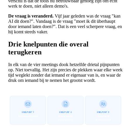
verschil is dat de tools nu betrouwbaar genoeg zijn om écht
werk te doen, niet alleen demo's.
De vraag is veranderd.
Vijf jaar geleden was de vraag "kan
AI dit doen?". Vandaag is de vraag "moet ik dit überhaupt
door iemand laten doen?". Dat is een veel scherpere vraag, en
hij komt steeds vaker.
Drie knelpunten die overal
terugkeren
In elk van de vier meetings dook hetzelfde drietal pijnpunten
op. Niet toevallig. Het zijn precies de plekken waar elke week
tijd weglekt zonder dat iemand er eigenaar van is, en waar de
druk om iemand bij te nemen het grootst wordt.
KNELPUNT 1
KNELPUNT 2
KNELPUNT 3
Mailverwerking
Document-
Centrale
verwerking
klantkennis
en opvolging