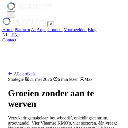
×
Home
Platform
AI
Apps
Connect
Voorbeelden
Blog
NL
|
EN
Contact
Alle artikels
Strategie
21 mei 2026
6 min lezen
Max
Groeien zonder aan te
werven
Verzekeringsmakelaar, bouwbedrijf, opleidingscentrum,
groothandel. Vier Vlaamse KMO's, vier sectoren, één vraag: