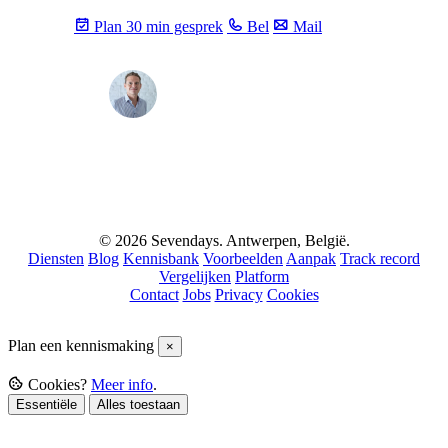
Plan 30 min gesprek
Bel
Mail
Max
info@sevendays.be
·
+32 3 369 94 22
© 2026 Sevendays. Antwerpen, België.
Diensten
Blog
Kennisbank
Voorbeelden
Aanpak
Track record
Vergelijken
Platform
Contact
Jobs
Privacy
Cookies
Plan een kennismaking
×
Cookies?
Meer info
.
Essentiële
Alles toestaan