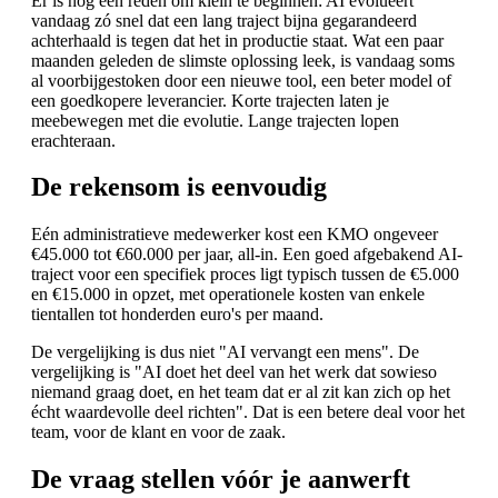
Er is nog een reden om klein te beginnen: AI evolueert
vandaag zó snel dat een lang traject bijna gegarandeerd
achterhaald is tegen dat het in productie staat. Wat een paar
maanden geleden de slimste oplossing leek, is vandaag soms
al voorbijgestoken door een nieuwe tool, een beter model of
een goedkopere leverancier. Korte trajecten laten je
meebewegen met die evolutie. Lange trajecten lopen
erachteraan.
De rekensom is eenvoudig
Eén administratieve medewerker kost een KMO ongeveer
€45.000 tot €60.000 per jaar, all-in. Een goed afgebakend AI-
traject voor een specifiek proces ligt typisch tussen de €5.000
en €15.000 in opzet, met operationele kosten van enkele
tientallen tot honderden euro's per maand.
De vergelijking is dus niet "AI vervangt een mens". De
vergelijking is "AI doet het deel van het werk dat sowieso
niemand graag doet, en het team dat er al zit kan zich op het
écht waardevolle deel richten". Dat is een betere deal voor het
team, voor de klant en voor de zaak.
De vraag stellen vóór je aanwerft